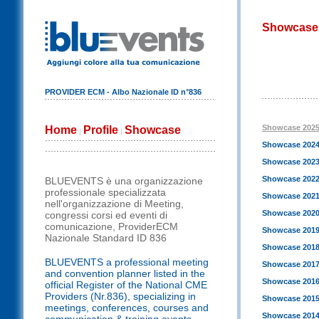
Showcase
PROVIDER ECM - Albo Nazionale ID n°836
Showcase 202
Home
Profile
Showcase
|
|
Showcase 202
Showcase 202
Showcase 202
BLUEVENTS è una organizzazione
professionale specializzata
Showcase 202
nell'organizzazione di Meeting,
Showcase 202
congressi corsi ed eventi di
comunicazione, ProviderECM
Showcase 201
Nazionale Standard ID 836
Showcase 201
BLUEVENTS a professional meeting
Showcase 201
and convention planner listed in the
Showcase 201
official Register of the National CME
Providers (Nr.836), specializing in
Showcase 201
meetings, conferences, courses and
Showcase 201