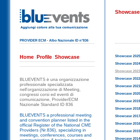
Showcase
PROVIDER ECM - Albo Nazionale ID n°836
Showcase 202
Home
Profile
Showcase
|
|
Showcase 202
Showcase 202
Showcase 202
BLUEVENTS è una organizzazione
professionale specializzata
Showcase 202
nell'organizzazione di Meeting,
Showcase 202
congressi corsi ed eventi di
comunicazione, ProviderECM
Showcase 201
Nazionale Standard ID 836
Showcase 201
BLUEVENTS a professional meeting
Showcase 201
and convention planner listed in the
Showcase 201
official Register of the National CME
Providers (Nr.836), specializing in
Showcase 201
meetings, conferences, courses and
Showcase 201