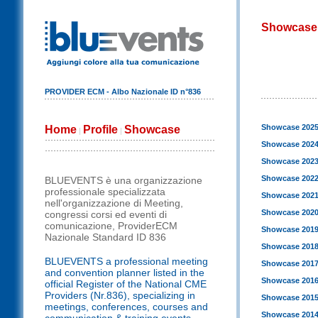
Showcase
PROVIDER ECM - Albo Nazionale ID n°836
Showcase 202
Home
Profile
Showcase
|
|
Showcase 202
Showcase 202
Showcase 202
BLUEVENTS è una organizzazione
professionale specializzata
Showcase 202
nell'organizzazione di Meeting,
Showcase 202
congressi corsi ed eventi di
comunicazione, ProviderECM
Showcase 201
Nazionale Standard ID 836
Showcase 201
BLUEVENTS a professional meeting
Showcase 201
and convention planner listed in the
Showcase 201
official Register of the National CME
Providers (Nr.836), specializing in
Showcase 201
meetings, conferences, courses and
Showcase 201