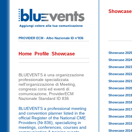
Showcase
PROVIDER ECM - Albo Nazionale ID n°836
Showcase 202
Home
Profile
Showcase
|
|
Showcase 202
Showcase 202
Showcase 202
BLUEVENTS è una organizzazione
professionale specializzata
Showcase 202
nell'organizzazione di Meeting,
Showcase 202
congressi corsi ed eventi di
comunicazione, ProviderECM
Showcase 201
Nazionale Standard ID 836
Showcase 201
BLUEVENTS a professional meeting
Showcase 201
and convention planner listed in the
Showcase 201
official Register of the National CME
Providers (Nr.836), specializing in
Showcase 201
meetings, conferences, courses and
Showcase 201