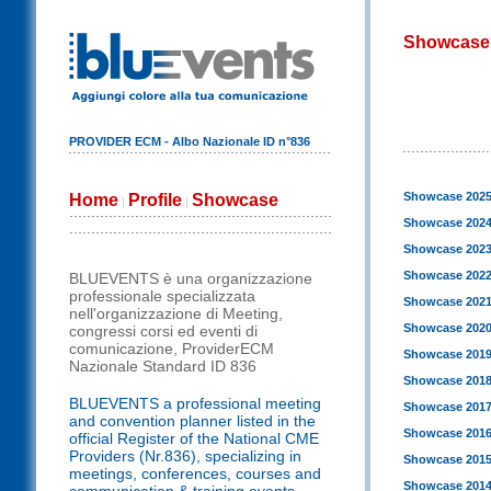
Showcase
PROVIDER ECM - Albo Nazionale ID n°836
Showcase 202
Home
Profile
Showcase
|
|
Showcase 202
Showcase 202
Showcase 202
BLUEVENTS è una organizzazione
professionale specializzata
Showcase 202
nell'organizzazione di Meeting,
Showcase 202
congressi corsi ed eventi di
comunicazione, ProviderECM
Showcase 201
Nazionale Standard ID 836
Showcase 201
BLUEVENTS a professional meeting
Showcase 201
and convention planner listed in the
Showcase 201
official Register of the National CME
Providers (Nr.836), specializing in
Showcase 201
meetings, conferences, courses and
Showcase 201